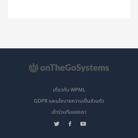
เกี่ยวกับ WPML
GDPR และนโยบายความเป็นส่วนตัว
(เปิด
เข้าร่วมทีมของเรา
ใน
(เปิด
(เปิด
(เปิด
หน้าต่าง
ใน
ใน
ใน
ใหม่)