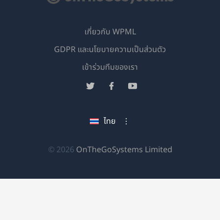
เกี่ยวกับ WPML
GDPR และนโยบายความเป็นส่วนตัว
(เปิด
เข้าร่วมทีมของเรา
ใน
(เปิด
(เปิด
(เปิด
หน้าต่าง
ใน
ใน
ใน
ใหม่)
หน้าต่าง
หน้าต่าง
หน้าต่าง
ไทย
ใหม่)
ใหม่)
ใหม่)
(เปิด
© 2026
OnTheGoSystems Limited
ใน
หน้าต่าง
ใหม่)