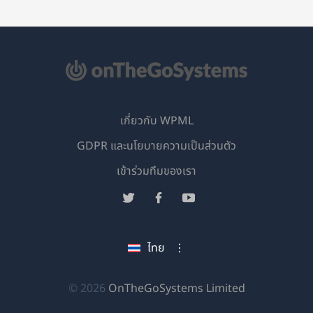
เกี่ยวกับ WPML
GDPR และนโยบายความเป็นส่วนตัว
(เปิด
เข้าร่วมทีมของเรา
ใน
(เปิด
(เปิด
(เปิด
หน้าต่าง
ใน
ใน
ใน
ใหม่)
หน้าต่าง
หน้าต่าง
หน้าต่าง
ไทย
ใหม่)
ใหม่)
ใหม่)
(เปิด
© 2026
OnTheGoSystems Limited
ใน