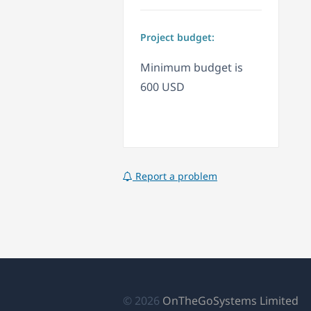
Project budget:
Minimum budget is
600 USD
Report a problem
(เป
© 2026
OnTheGoSystems Limited