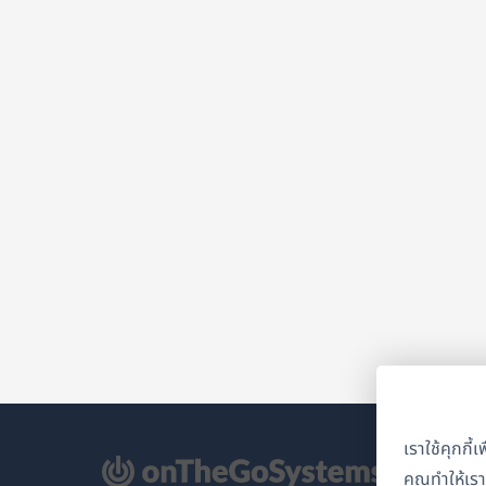
เราใช้คุกกี
ิด
คุณทำให้เร