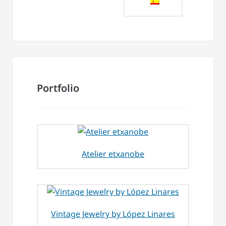
Portfolio
Atelier etxanobe
Vintage Jewelry by López Linares