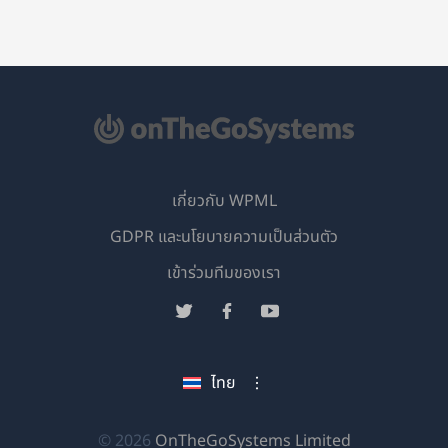
เกี่ยวกับ WPML
GDPR และนโยบายความเป็นส่วนตัว
(เปิด
เข้าร่วมทีมของเรา
ใน
(เปิด
(เปิด
(เปิด
หน้าต่าง
ใน
ใน
ใน
ใหม่)
หน้าต่าง
หน้าต่าง
หน้าต่าง
ไทย
ใหม่)
ใหม่)
ใหม่)
(เปิด
© 2026
OnTheGoSystems Limited