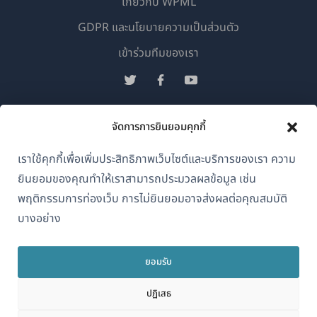
เกี่ยวกับ WPML
GDPR และนโยบายความเป็นส่วนตัว
(เปิด
เข้าร่วมทีมของเรา
ใน
(เปิด
(เปิด
(เปิด
หน้าต่าง
ใน
ใน
ใน
ใหม่)
หน้าต่าง
หน้าต่าง
หน้าต่าง
จัดการการยินยอมคุกกี้
ไทย
ใหม่)
ใหม่)
ใหม่)
เราใช้คุกกี้เพื่อเพิ่มประสิทธิภาพเว็บไซต์และบริการของเรา ความ
(เปิด
© 2026
OnTheGoSystems Limited
ยินยอมของคุณทำให้เราสามารถประมวลผลข้อมูล เช่น
ใน
พฤติกรรมการท่องเว็บ การไม่ยินยอมอาจส่งผลต่อคุณสมบัติ
หน้าต่าง
บางอย่าง
ใหม่)
ยอมรับ
ปฏิเสธ