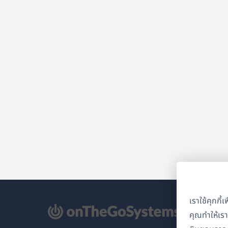
เราใช้คุกกี
ิด
คุณทำให้เร