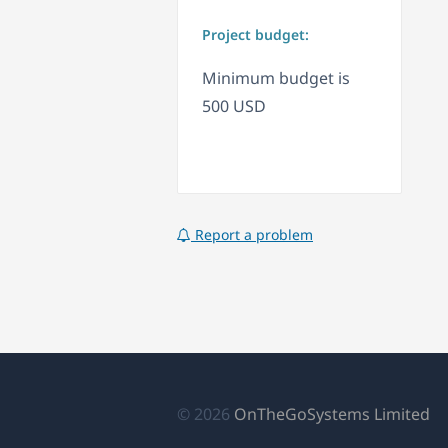
Project budget:
Minimum budget is
500 USD
Report a problem
(เป
© 2026
OnTheGoSystems Limited
ใน