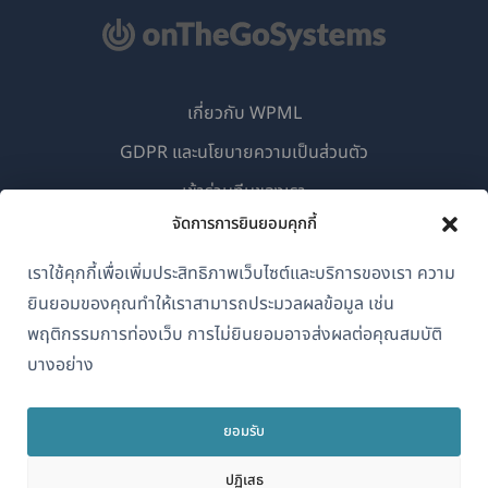
เกี่ยวกับ WPML
GDPR และนโยบายความเป็นส่วนตัว
(เปิด
เข้าร่วมทีมของเรา
ใน
จัดการการยินยอมคุกกี้
(เปิด
(เปิด
(เปิด
หน้าต่าง
ใน
ใน
ใน
เราใช้คุกกี้เพื่อเพิ่มประสิทธิภาพเว็บไซต์และบริการของเรา ความ
ใหม่)
หน้าต่าง
หน้าต่าง
หน้าต่าง
ยินยอมของคุณทำให้เราสามารถประมวลผลข้อมูล เช่น
ไทย
ใหม่)
ใหม่)
ใหม่)
พฤติกรรมการท่องเว็บ การไม่ยินยอมอาจส่งผลต่อคุณสมบัติ
บางอย่าง
(เปิด
© 2026
OnTheGoSystems Limited
ใน
ยอมรับ
หน้าต่าง
ใหม่)
ปฏิเสธ