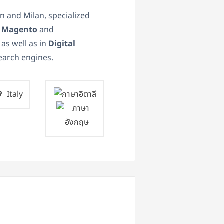
n and Milan, specialized
n
Magento
and
 as well as in
Digital
earch engines.
Italy