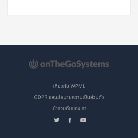
เกี่ยวกับ WPML
GDPR และนโยบายความเป็นส่วนตัว
(เปิด
เข้าร่วมทีมของเรา
ใน
(เปิด
(เปิด
(เปิด
หน้าต่าง
ใน
ใน
ใน
ใหม่)
หน้าต่าง
หน้าต่าง
หน้าต่าง