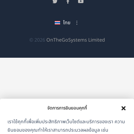
(เปิด
(เปิด
(เปิด
หน้าต่าง
ใน
ใน
ใน
ใหม่)
หน้าต่าง
หน้าต่าง
หน้าต่าง
ไทย
ใหม่)
ใหม่)
ใหม่)
(เปิด
© 2026
OnTheGoSystems Limited
ใน
หน้าต่าง
ใหม่)
จัดการการยินยอมคุกกี้
เราใช้คุกกี้เพื่อเพิ่มประสิทธิภาพเว็บไซต์และบริการของเรา ความ
ยินยอมของคุณทำให้เราสามารถประมวลผลข้อมูล เช่น