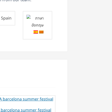
on from our team.
Spain
 barcelona summer festival