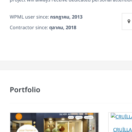
project will always receive dedicated personal attenti
WPML user since:
กรกฎาคม, 2013
Contractor since:
ตุลาคม, 2018
Portfolio
CRUÏLLA