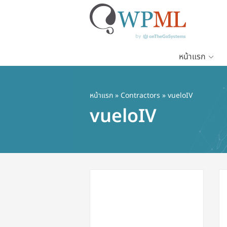
หน้าแรก
ข้าม
ไป
ยัง
หน้าแรก
»
Contractors
» vueloIV
เนื้อหา
vueloIV
หลัก