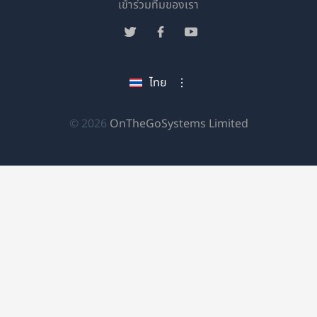
(เปิด
เข้าร่วมทีมของเรา
ใน
(เปิด
(เปิด
(เปิด
หน้าต่าง
ใน
ใน
ใน
ใหม่)
หน้าต่าง
หน้าต่าง
หน้าต่าง
ไทย
ใหม่)
ใหม่)
ใหม่)
(เปิด
© 2026
OnTheGoSystems Limited
ใน
หน้าต่าง
ใหม่)