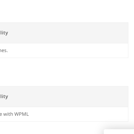
s
lity
mes.
lity
e with WPML