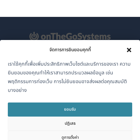
จัดการการยินยอมคุกกี้
เกี่ยวกับ WPML
เราใช้คุกกี้เพื่อเพิ่มประสิทธิภาพเว็บไซต์และบริการของเรา ความ
GDPR และนโยบายความเป็นส่วนตัว
ยินยอมของคุณทำให้เราสามารถประมวลผลข้อมูล เช่น
(เปิด
เข้าร่วมทีมของเรา
พฤติกรรมการท่องเว็บ การไม่ยินยอมอาจส่งผลต่อคุณสมบัติ
ใน
บางอย่าง
(เปิด
(เปิด
(เปิด
หน้าต่าง
ใน
ใน
ใน
ใหม่)
หน้าต่าง
หน้าต่าง
หน้าต่าง
ยอมรับ
ไทย
ใหม่)
ใหม่)
ใหม่)
ปฏิเสธ
(เปิด
© 2026
OnTheGoSystems Limited
ดูการตั้งค่า