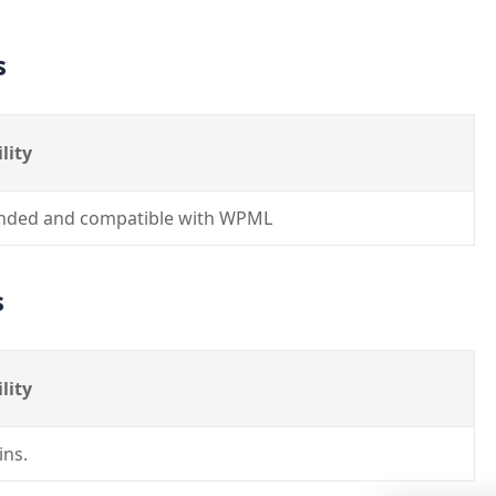
s
lity
ded and compatible with WPML
s
lity
ins.