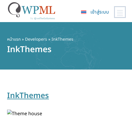
เข้าสู่ระบบ
ข้าม
ไป
ยัง
หน้าแรก
» Developers » InkThemes
เนื้อหา
InkThemes
หลัก
InkThemes