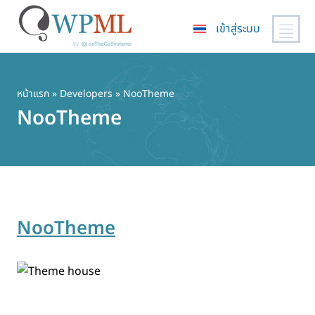
เข้าสู่ระบบ
ข้าม
ไป
ยัง
หน้าแรก
» Developers » NooTheme
เนื้อหา
NooTheme
หลัก
NooTheme