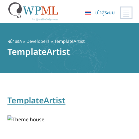
เข้าสู่ระบบ
ข้าม
ไป
ยัง
หน้าแรก
» Developers » TemplateArtist
เนื้อหา
TemplateArtist
หลัก
TemplateArtist