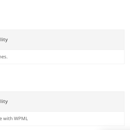
s
lity
mes.
lity
e with WPML