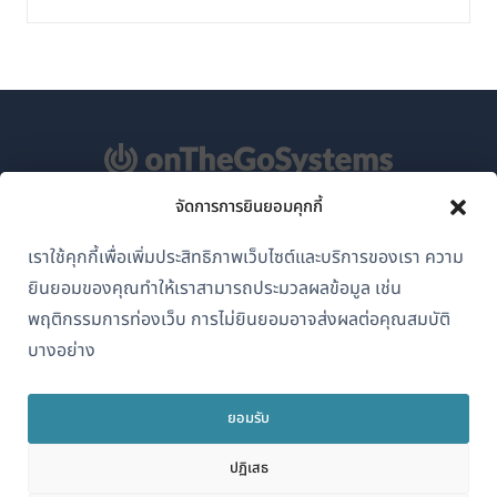
จัดการการยินยอมคุกกี้
เกี่ยวกับ WPML
เราใช้คุกกี้เพื่อเพิ่มประสิทธิภาพเว็บไซต์และบริการของเรา ความ
GDPR และนโยบายความเป็นส่วนตัว
ยินยอมของคุณทำให้เราสามารถประมวลผลข้อมูล เช่น
(เปิด
เข้าร่วมทีมของเรา
พฤติกรรมการท่องเว็บ การไม่ยินยอมอาจส่งผลต่อคุณสมบัติ
ใน
บางอย่าง
(เปิด
(เปิด
(เปิด
หน้าต่าง
ใน
ใน
ใน
ใหม่)
หน้าต่าง
หน้าต่าง
หน้าต่าง
ยอมรับ
ไทย
ใหม่)
ใหม่)
ใหม่)
ปฏิเสธ