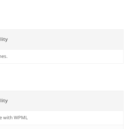
s
lity
mes.
lity
e with WPML