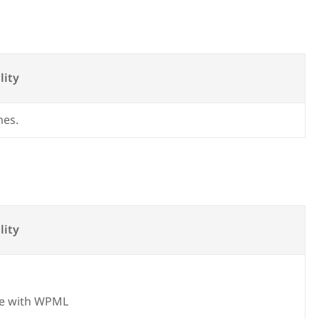
s
lity
mes.
lity
e with WPML