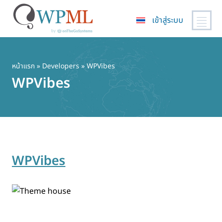
เข้าสู่ระบบ
ข้าม
ไป
ยัง
หน้าแรก
» Developers » WPVibes
เนื้อหา
WPVibes
หลัก
WPVibes