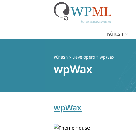
หน้าแรก
ข้าม
ไป
ยัง
หน้าแรก
» Developers » wpWax
เนื้อหา
wpWax
หลัก
wpWax