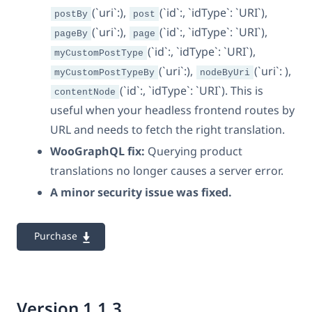
(`uri`:),
(`id`:, `idType`: `URI`),
postBy
post
(`uri`:),
(`id`:, `idType`: `URI`),
pageBy
page
(`id`:, `idType`: `URI`),
myCustomPostType
(`uri`:),
(`uri`: ),
myCustomPostTypeBy
nodeByUri
(`id`:, `idType`: `URI`). This is
contentNode
useful when your headless frontend routes by
URL and needs to fetch the right translation.
WooGraphQL fix:
Querying product
translations no longer causes a server error.
A minor security issue was fixed.
Purchase
Version 1.1.3