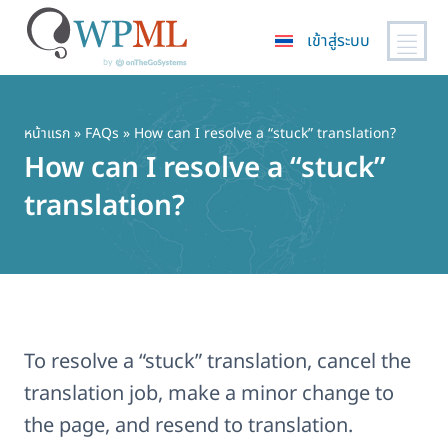
เข้าสู่ระบบ
ข้าม
ไป
ยัง
หน้าแรก
»
FAQs
» How can I resolve a “stuck” translation?
เนื้อหา
How can I resolve a “stuck”
หลัก
translation?
To resolve a “stuck” translation, cancel the
translation job, make a minor change to
the page, and resend to translation.