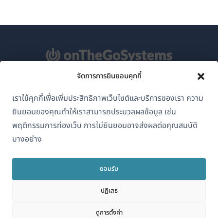
จัดการการยินยอมคุกกี้
เกี่ยวกับ WPML
เราใช้คุกกี้เพื่อเพิ่มประสิทธิภาพเว็บไซต์และบริการของเรา ความ
GDPR และนโยบายความเป็นส่วนตัว
ยินยอมของคุณทำให้เราสามารถประมวลผลข้อมูล เช่น
(เปิด
เข้าร่วมทีมของเรา
พฤติกรรมการท่องเว็บ การไม่ยินยอมอาจส่งผลต่อคุณสมบัติ
ใน
บางอย่าง
(เปิด
(เปิด
(เปิด
หน้าต่าง
ใน
ใน
ใน
ใหม่)
หน้าต่าง
หน้าต่าง
หน้าต่าง
ยอมรับ
ไทย
ใหม่)
ใหม่)
ใหม่)
ปฏิเสธ
(เปิด
© 2026
OnTheGoSystems Limited
ดูการตั้งค่า