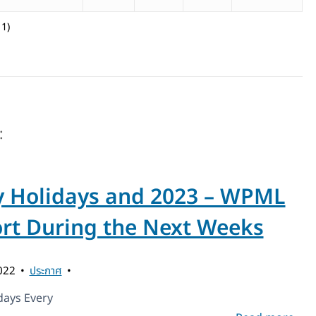
11)
:
 Holidays and 2023 – WPML
rt During the Next Weeks
2022
ประกาศ
days Every