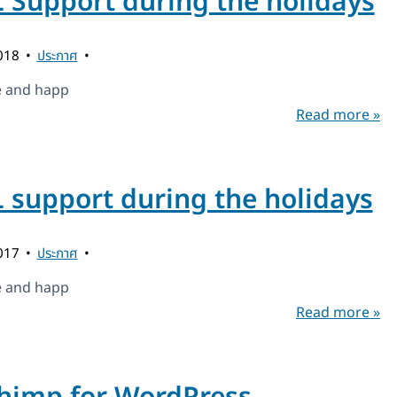
Support during the holidays
2018
ประกาศ
e and happ
Read more »
support during the holidays
2017
ประกาศ
e and happ
Read more »