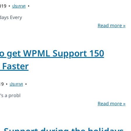
2019
ประกาศ
days Every
Read more »
o get WPML Support 150
 Faster
019
ประกาศ
s a probl
Read more »