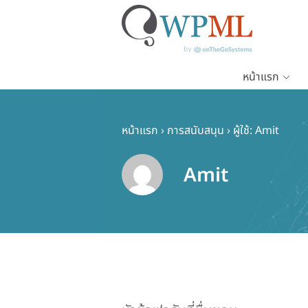
หน้าแรก
ข้าม
ไป
ยัง
หน้าแรก
›
การสนับสนุน
›
ผู้ใช้: Amit
เนื้อหา
หลัก
Amit