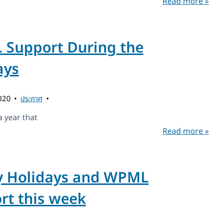
Read more »
Support During the
ays
2020
ประกาศ
 year that
Read more »
 Holidays and WPML
rt this week