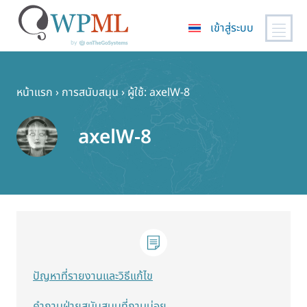
เข้าสู่ระบบ
ข้าม
ไป
ยัง
หน้าแรก
›
การสนับสนุน
›
ผู้ใช้: axelW-8
เนื้อหา
หลัก
axelW-8
ปัญหาที่รายงานและวิธีแก้ไข
คำถามฝ่ายสนับสนุนที่ถามบ่อย