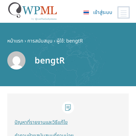
เข้าสู่ระบบ
ข้าม
ไป
ยัง
หน้าแรก
›
การสนับสนุน
›
ผู้ใช้: bengtR
เนื้อหา
หลัก
bengtR
ปัญหาที่รายงานและวิธีแก้ไข
คำถามฝ่ายสนับสนุนที่ถามบ่อย