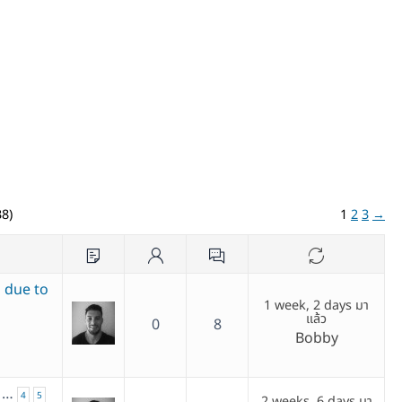
38)
1
2
3
→
s due to
1 week, 2 days มา
แล้ว
0
8
Bobby
…
4
5
2 weeks, 6 days มา