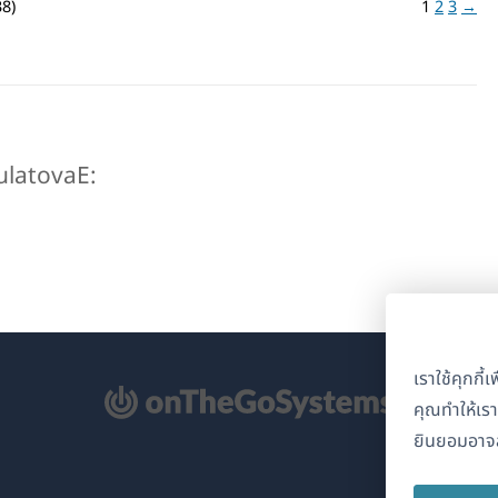
38)
1
2
3
→
bulatovaE:
เราใช้คุกกี
ิด
คุณทำให้เร
ยินยอมอาจส
้าต่าง
่)