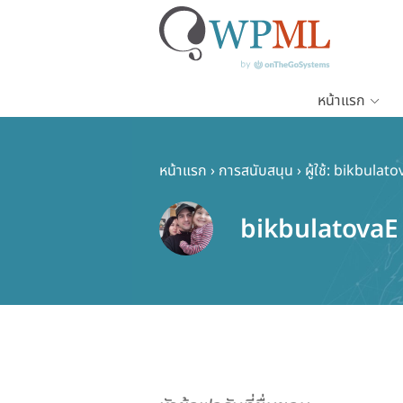
หน้าแรก
ข้าม
ไป
ยัง
หน้าแรก
›
การสนับสนุน
›
ผู้ใช้: bikbulat
เนื้อหา
หลัก
bikbulatovaE