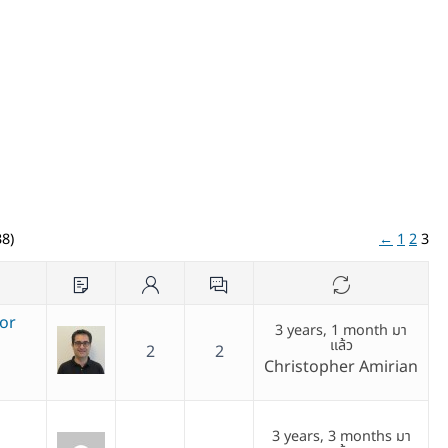
38)
←
1
2
3
ror
3 years, 1 month มา
แล้ว
2
2
Christopher Amirian
3 years, 3 months มา