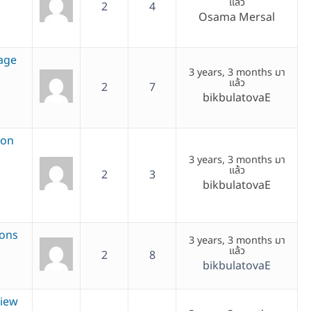
แล้ว
2
4
Osama Mersal
uage
3 years, 3 months มา
แล้ว
2
7
bikbulatovaE
ton
3 years, 3 months มา
แล้ว
2
3
bikbulatovaE
ions
3 years, 3 months มา
แล้ว
2
8
bikbulatovaE
view