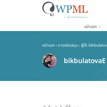
หน้าแรก
ข้าม
ไป
ยัง
หน้าแรก
›
การสนับสนุน
›
ผู้ใช้: bikbulat
เนื้อหา
หลัก
bikbulatovaE