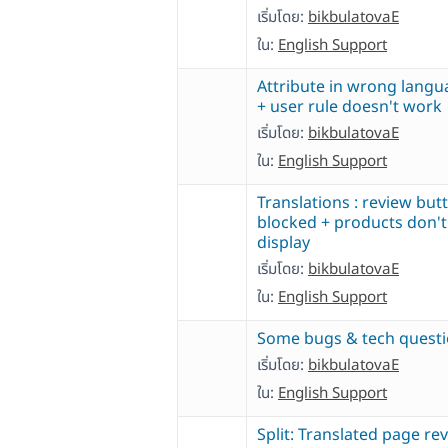
เริ่มโดย:
bikbulatovaE
ใน:
English Support
Attribute in wrong lang
+ user rule doesn't work
เริ่มโดย:
bikbulatovaE
ใน:
English Support
Translations : review but
blocked + products don't
display
เริ่มโดย:
bikbulatovaE
ใน:
English Support
Some bugs & tech quest
เริ่มโดย:
bikbulatovaE
ใน:
English Support
Split: Translated page re