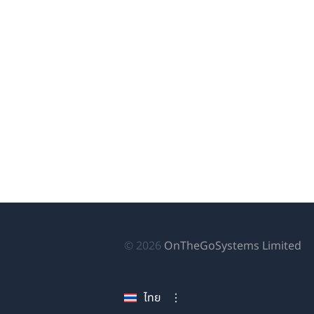
(เป
© 2026
OnTheGoSystems Limited
ใน
หน
ไทย
ใหม