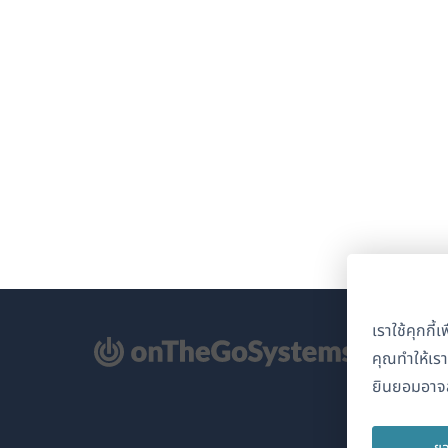
เราใช้คุกกี
ิด
คุณทำให้เร
ยินยอมอาจส
้าต่าง
่)