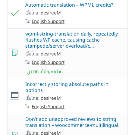
Automatic translation – WPML credits?
เริ่มโดย:
desireeM
ใน:
English Support
wpml-string-translation daily, repeatedly
flushes WP cache, causing cache
stampede/server overload/c…
เริ่มโดย:
desireeM
ใน:
English Support
มีวิธีแก้ปัญหาด่วน
Incorrectly storing absolute paths in
options
เริ่มโดย:
desireeM
ใน:
English Support
Don’t add unapproved reviews to string
translation – woocommerce-multilingual
เริ่มโดย:
desireeM