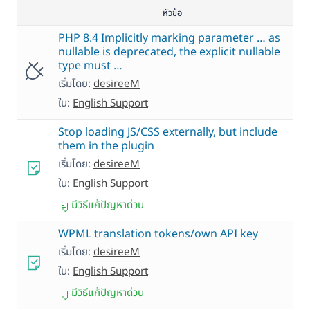
หัวข้อ
PHP 8.4 Implicitly marking parameter … as
nullable is deprecated, the explicit nullable
type must …
เริ่มโดย:
desireeM
ใน:
English Support
Stop loading JS/CSS externally, but include
them in the plugin
เริ่มโดย:
desireeM
ใน:
English Support
มีวิธีแก้ปัญหาด่วน
WPML translation tokens/own API key
เริ่มโดย:
desireeM
ใน:
English Support
มีวิธีแก้ปัญหาด่วน