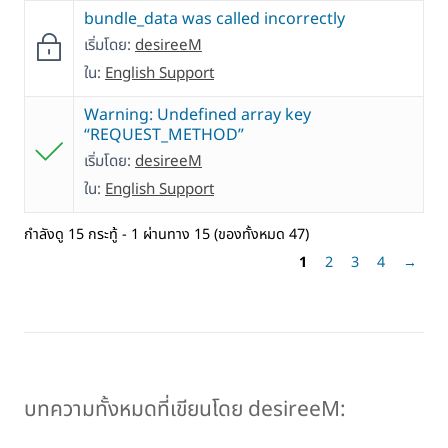
bundle_data was called incorrectly
เริ่มโดย:
desireeM
ใน:
English Support
Warning: Undefined array key
“REQUEST_METHOD”
เริ่มโดย:
desireeM
ใน:
English Support
กำลังดู 15 กระทู้ - 1 ผ่านทาง 15 (ของทั้งหมด 47)
1
2
3
4
→
บทความทั้งหมดที่เขียนโดย desireeM: