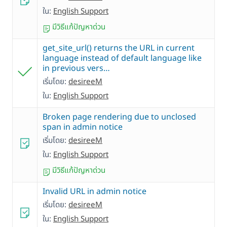
ใน:
English Support
มีวิธีแก้ปัญหาด่วน
get_site_url() returns the URL in current
language instead of default language like
in previous vers…
เริ่มโดย:
desireeM
ใน:
English Support
Broken page rendering due to unclosed
span in admin notice
เริ่มโดย:
desireeM
ใน:
English Support
มีวิธีแก้ปัญหาด่วน
Invalid URL in admin notice
เริ่มโดย:
desireeM
ใน:
English Support