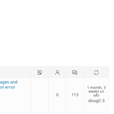
 pages and
on error
1 month, 3
weeks มา
0
113
แล้ว
dougC-3