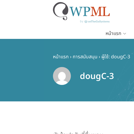
หน้าแรก
ข้าม
ไป
ยัง
หน้าแรก
›
การสนับสนุน
›
ผู้ใช้: dougC-3
เนื้อหา
หลัก
dougC-3