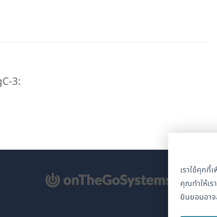
gC-3:
เราใช้คุกกี
ิด
คุณทำให้เร
ยินยอมอาจส
้าต่าง