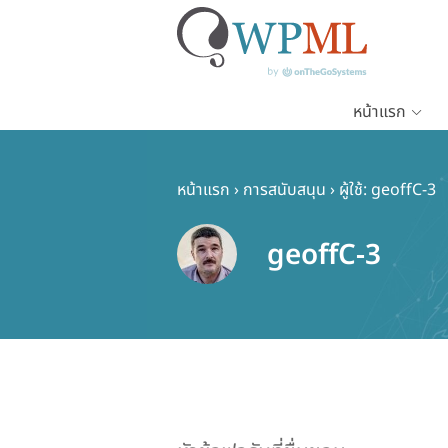
หน้าแรก
ข้าม
ไป
ยัง
หน้าแรก
›
การสนับสนุน
›
ผู้ใช้: geoffC-3
เนื้อหา
หลัก
geoffC-3