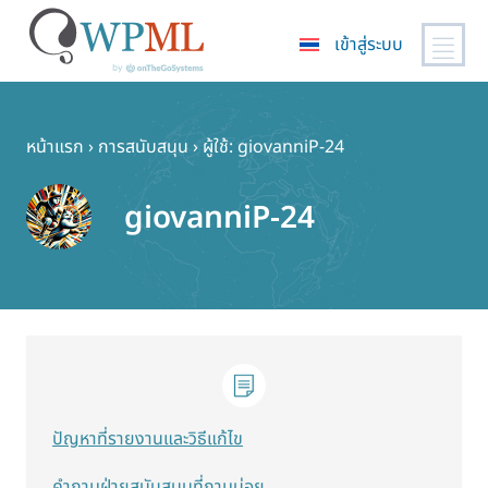
เข้าสู่ระบบ
ข้าม
ไป
ยัง
หน้าแรก
›
การสนับสนุน
›
ผู้ใช้: giovanniP-24
เนื้อหา
หลัก
giovanniP-24
ปัญหาที่รายงานและวิธีแก้ไข
คำถามฝ่ายสนับสนุนที่ถามบ่อย