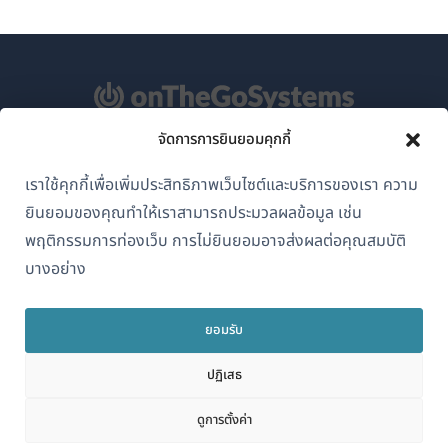
จัดการการยินยอมคุกกี้
เกี่ยวกับ WPML
เราใช้คุกกี้เพื่อเพิ่มประสิทธิภาพเว็บไซต์และบริการของเรา ความ
GDPR และนโยบายความเป็นส่วนตัว
ยินยอมของคุณทำให้เราสามารถประมวลผลข้อมูล เช่น
(เปิด
เข้าร่วมทีมของเรา
พฤติกรรมการท่องเว็บ การไม่ยินยอมอาจส่งผลต่อคุณสมบัติ
ใน
บางอย่าง
(เปิด
(เปิด
(เปิด
หน้าต่าง
ใน
ใน
ใน
ใหม่)
หน้าต่าง
หน้าต่าง
หน้าต่าง
ยอมรับ
ไทย
ใหม่)
ใหม่)
ใหม่)
ปฏิเสธ
(เปิด
© 2026
OnTheGoSystems Limited
ดูการตั้งค่า
ใน