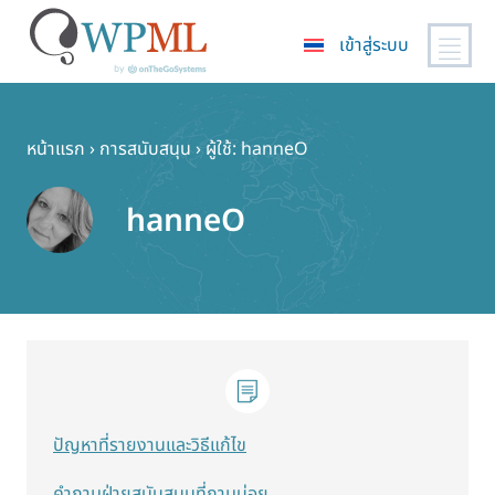
เข้าสู่ระบบ
ข้าม
ไป
ยัง
หน้าแรก
›
การสนับสนุน
›
ผู้ใช้: hanneO
เนื้อหา
หลัก
hanneO
ปัญหาที่รายงานและวิธีแก้ไข
คำถามฝ่ายสนับสนุนที่ถามบ่อย