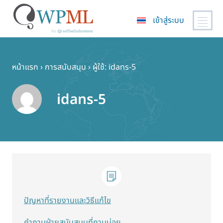
เข้าสู่ระบบ
ข้าม
ไป
ยัง
หน้าแรก
›
การสนับสนุน
›
ผู้ใช้: idans-5
เนื้อหา
หลัก
idans-5
ปัญหาที่รายงานและวิธีแก้ไข
คำถามฝ่ายสนับสนุนที่ถามบ่อย