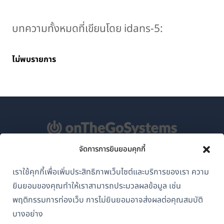
บทความทั้งหมดที่เขียนโดย idans-5:
ไม่พบรายการ
จัดการการยินยอมคุกกี้
เกี่ยวกับ WPML
เราใช้คุกกี้เพื่อเพิ่มประสิทธิภาพเว็บไซต์และบริการของเรา ความ
GDPR และนโยบายความเป็นส่วนตัว
ยินยอมของคุณทำให้เราสามารถประมวลผลข้อมูล เช่น
(เปิด
เข้าร่วมทีมของเรา
พฤติกรรมการท่องเว็บ การไม่ยินยอมอาจส่งผลต่อคุณสมบัติ
ใน
บางอย่าง
(เปิด
(เปิด
(เปิด