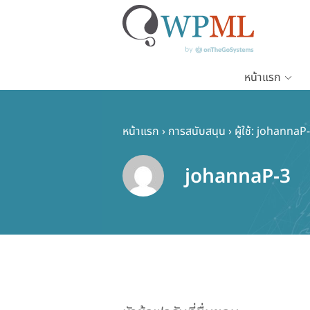
หน้าแรก
ข้าม
ไป
ยัง
หน้าแรก
›
การสนับสนุน
›
ผู้ใช้: johannaP
เนื้อหา
หลัก
johannaP-3