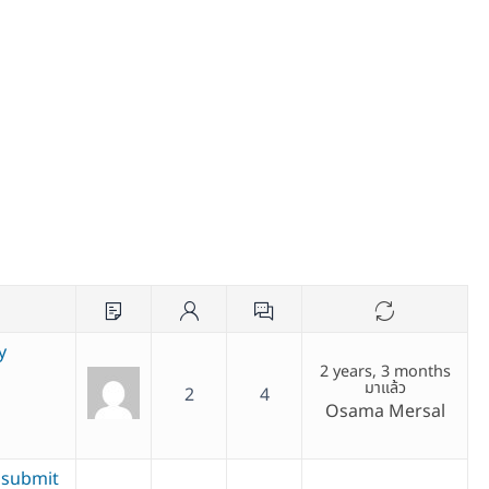
y
2 years, 3 months
มาแล้ว
2
4
Osama Mersal
 submit