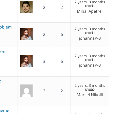
2 years, 3 months
มาแล้ว
2
2
Mihai Apetrei
roblem
2 years, 3 months
มาแล้ว
2
6
johannaP-3
ton
2 years, 3 months
มาแล้ว
3
6
johannaP-3
d
2 years, 3 months
มาแล้ว
2
2
Marsel Nikolli
theme