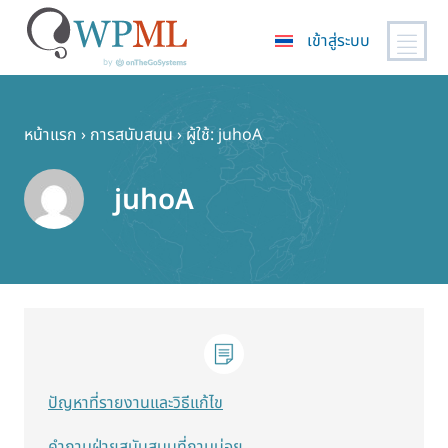
เข้าสู่ระบบ
ข้าม
ไป
ยัง
หน้าแรก
›
การสนับสนุน
›
ผู้ใช้: juhoA
เนื้อหา
หลัก
juhoA
ปัญหาที่รายงานและวิธีแก้ไข
คำถามฝ่ายสนับสนุนที่ถามบ่อย