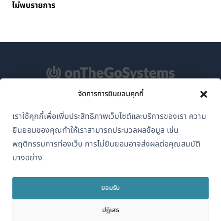
ไม่พบรายการ
จัดการการยินยอมคุกกี้
เกี่ยวกับ WPML
เราใช้คุกกี้เพื่อเพิ่มประสิทธิภาพเว็บไซต์และบริการของเรา ความ
GDPR และนโยบายความเป็นส่วนตัว
ยินยอมของคุณทำให้เราสามารถประมวลผลข้อมูล เช่น
(เปิด
เข้าร่วมทีมของเรา
พฤติกรรมการท่องเว็บ การไม่ยินยอมอาจส่งผลต่อคุณสมบัติ
ใน
บางอย่าง
(เปิด
(เปิด
(เปิด
หน้าต่าง
ใน
ใน
ใน
ใหม่)
หน้าต่าง
หน้าต่าง
หน้าต่าง
ยอมรับ
ไทย
ใหม่)
ใหม่)
ใหม่)
ปฏิเสธ