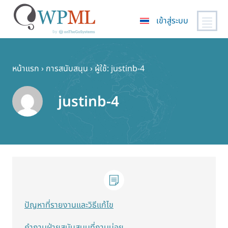
เข้าสู่ระบบ
ข้าม
ไป
ยัง
หน้าแรก
›
การสนับสนุน
›
ผู้ใช้: justinb-4
เนื้อหา
หลัก
justinb-4
ปัญหาที่รายงานและวิธีแก้ไข
คำถามฝ่ายสนับสนุนที่ถามบ่อย