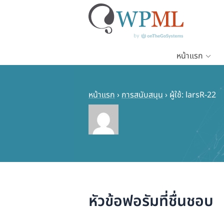
หน้าแรก
ข้าม
ไป
ยัง
หน้าแรก
›
การสนับสนุน
›
ผู้ใช้: larsR-22
เนื้อหา
หลัก
หัวข้อฟอรัมที่ชื่นชอบ