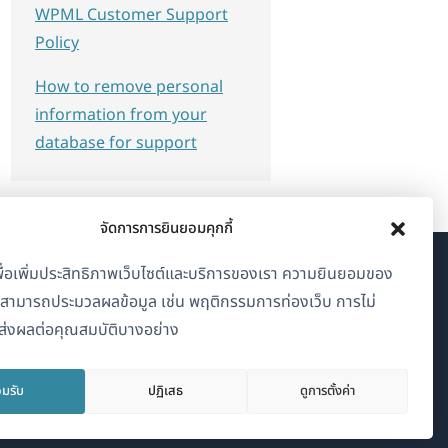
WPML Customer Support
Policy
How to remove personal
information from your
database for support
จัดการการยินยอมคุกกี้
้เพื่อเพิ่มประสิทธิภาพเว็บไซต์และบริการของเรา ความยินยอมของ
เกี่ยวกับ WPML
าสามารถประมวลผลข้อมูล เช่น พฤติกรรมการท่องเว็บ การไม่
่งผลต่อคุณสมบัติบางอย่าง
GDPR และนโยบายความเป็นส่วนตัว
(เปิด
เข้าร่วมทีมของเรา
มรับ
ปฏิเสธ
ใน
ดูการตั้งค่า
(เปิด
(เปิด
(เปิด
หน้าต่าง
ใน
ใน
ใน