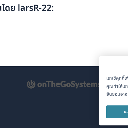
นโดย larsR-22:
เราใช้คุกกี
ิด
คุณทำให้เร
ยินยอมอาจส
้าต่าง
่)
ยอ