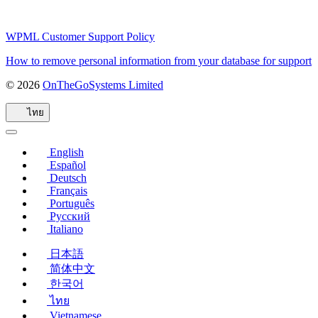
WPML Customer Support Policy
How to remove personal information from your database for support
© 2026
OnTheGoSystems Limited
(เปิด
ใน
ไทย
หน้าต่าง
ใหม่)
English
Español
Deutsch
Français
Português
Русский
Italiano
日本語
简体中文
한국어
ไทย
Vietnamese