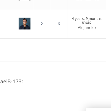
4 years, 9 months
มาแล้ว
2
6
Alejandro
haelB-173: