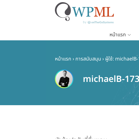
หน้าแรก
ข้าม
ไป
ยัง
หน้าแรก
›
การสนับสนุน
›
ผู้ใช้: michaelB
เนื้อหา
หลัก
michaelB-17