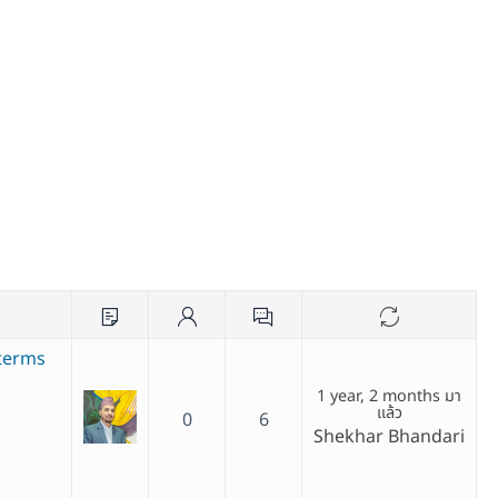
terms
1 year, 2 months มา
แล้ว
0
6
Shekhar Bhandari