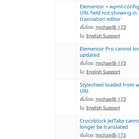
Elementor + wpml-config 
URL field not showing in
translation editor
เริ่มโดย:
michaelB-173
ใน:
English Support
Elementor Pro cannot lo
updated
เริ่มโดย:
michaelB-173
ใน:
English Support
Stylesheet loaded from 
URL
เริ่มโดย:
michaelB-173
ใน:
English Support
Crocoblock JetTabs cann
longer be translated
เริ่มโดย:
michaelB-173