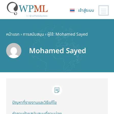
เข้าสู่ระบบ
ข้าม
ไป
ยัง
หน้าแรก
›
การสนับสนุน
›
ผู้ใช้: Mohamed Sayed
เนื้อหา
หลัก
Mohamed Sayed
ปัญหาที่รายงานและวิธีแก้ไข
คำถามฝ่ายสนับสนุนที่ถามบ่อย