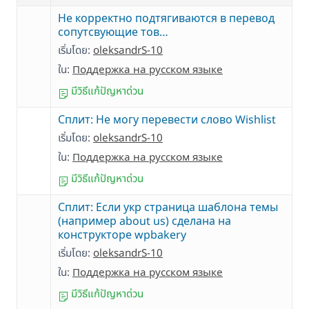
Не корректно подтягиваются в перевод
сопутсвующие тов…
เริ่มโดย:
oleksandrS-10
ใน:
Поддержка на русском языке
มีวิธีแก้ปัญหาด่วน
Сплит: Не могу перевести слово Wishlist
เริ่มโดย:
oleksandrS-10
ใน:
Поддержка на русском языке
มีวิธีแก้ปัญหาด่วน
Сплит: Если укр страница шаблона темы
(например about us) сделана на
конструкторе wpbakery
เริ่มโดย:
oleksandrS-10
ใน:
Поддержка на русском языке
มีวิธีแก้ปัญหาด่วน