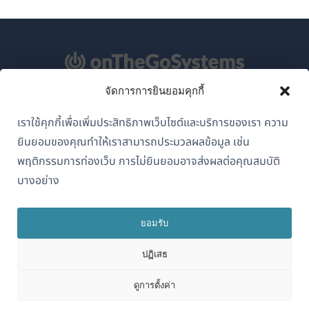
จัดการการยินยอมคุกกี้
เกี่ยวกับ WPML
เราใช้คุกกี้เพื่อเพิ่มประสิทธิภาพเว็บไซต์และบริการของเรา ความ
GDPR และนโยบายความเป็นส่วนตัว
ยินยอมของคุณทำให้เราสามารถประมวลผลข้อมูล เช่น
(เปิด
เข้าร่วมทีมของเรา
พฤติกรรมการท่องเว็บ การไม่ยินยอมอาจส่งผลต่อคุณสมบัติ
ใน
บางอย่าง
(เปิด
(เปิด
(เปิด
หน้าต่าง
ใน
ใน
ใน
ใหม่)
หน้าต่าง
หน้าต่าง
หน้าต่าง
ยอมรับ
ไทย
ใหม่)
ใหม่)
ใหม่)
ปฏิเสธ
(เปิด
© 2026
OnTheGoSystems Limited
ดูการตั้งค่า
ใน