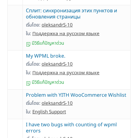
Сплит: cинхронизация этих пунктов и
обновления страницы
เริ่มโดย:
oleksandrS-10
ใน:
Поддержка на русском языке
มีวิธีแก้ปัญหาด่วน
My WPML broke.
เริ่มโดย:
oleksandrS-10
ใน:
Поддержка на русском языке
มีวิธีแก้ปัญหาด่วน
Problem with YITH WooCommerce Wishlist
เริ่มโดย:
oleksandrS-10
ใน:
English Support
I have two bugs with counting of wpml
errors