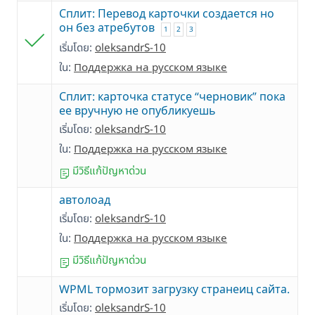
Сплит: Перевод карточки создается но
он без атребутов
1
2
3
เริ่มโดย:
oleksandrS-10
ใน:
Поддержка на русском языке
Сплит: карточка статусе “черновик” пока
ее вручную не опубликуешь
เริ่มโดย:
oleksandrS-10
ใน:
Поддержка на русском языке
มีวิธีแก้ปัญหาด่วน
автолоад
เริ่มโดย:
oleksandrS-10
ใน:
Поддержка на русском языке
มีวิธีแก้ปัญหาด่วน
WPML тормозит загрузку странеиц сайта.
เริ่มโดย:
oleksandrS-10