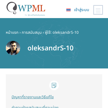
เข้าสู่ระบบ
ข้าม
ไป
ยัง
หน้าแรก
›
การสนับสนุน
›
ผู้ใช้: oleksandrS-10
เนื้อหา
หลัก
oleksandrS-10
ปัญหาที่รายงานและวิธีแก้ไข
คำถามฝ่ายสนับสนุนที่ถามบ่อย