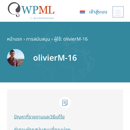
เข้าสู่ระบบ
ข้าม
ไป
ยัง
หน้าแรก
›
การสนับสนุน
›
ผู้ใช้: olivierM-16
เนื้อหา
หลัก
olivierM-16
ปัญหาที่รายงานและวิธีแก้ไข
คำถามฝ่ายสนับสนุนที่ถามบ่อย