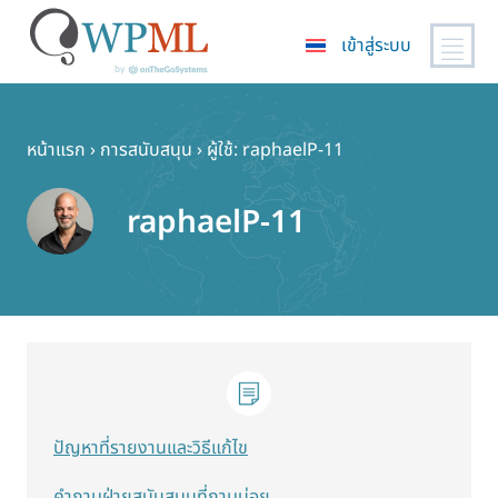
เข้าสู่ระบบ
ข้าม
ไป
ยัง
หน้าแรก
›
การสนับสนุน
›
ผู้ใช้: raphaelP-11
เนื้อหา
หลัก
raphaelP-11
ปัญหาที่รายงานและวิธีแก้ไข
คำถามฝ่ายสนับสนุนที่ถามบ่อย